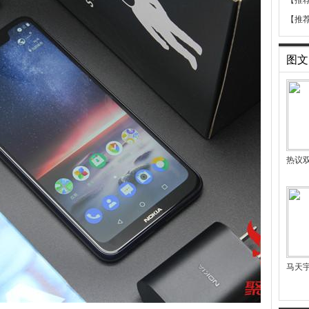
【推
【推
图文
热议
马天