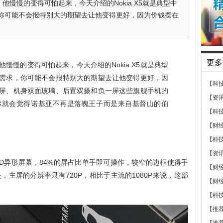
慢慢的变得可怕起来，今天介绍的Nokia X5就是典型中
你可能不会报特别大的期望去让他变得更好，因为价钱摆在
更多
慢慢的变得可怕起来，今天介绍的Nokia X5就是典型
需求，你可能不会报特别大的期望去让他变得更好，因
【科
屏、机身双面玻璃、后置双摄和负一屏这些旗舰手机的
【资
时，你就会觉得诺基亚不再是落魄王子而是来自基督山的伯
【科
【财
【科
【资
19:9HD异形屏幕，84%的屏占比单手即可操作，较窄的边框使得手
【财
主屏的分辨率只有720P，相比于主流的1080P来说，这部
【财
【科
【推