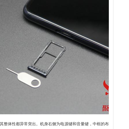
其整体性都异常突出。机身右侧为电源键和音量键，中框的布