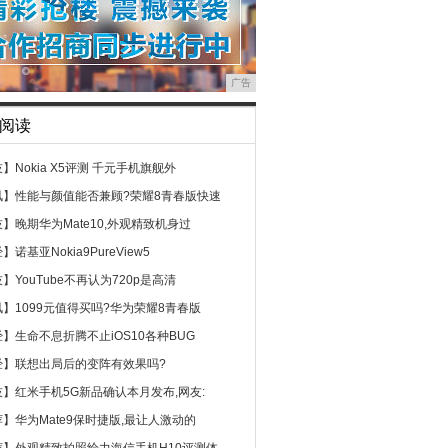
广告
阅读
技】
Nokia X5评测 千元手机旗舰外
讯】
性能与颜值能否兼顾?荣耀8青春版快速
技】
晚期华为Mate10,外观精致机身过
经】
诺基亚Nokia9PureView5
技】
YouTube不再认为720p是高清
讯】
1099元值得买吗?华为荣耀8青春版
经】
生命不息折腾不止iOS10各种BUG
经】
联想出局后的变阵有效果吗?
技】
红米手机5G新品确认本月发布,网友:
荐】
华为Mate9保时捷版,最让人激动的