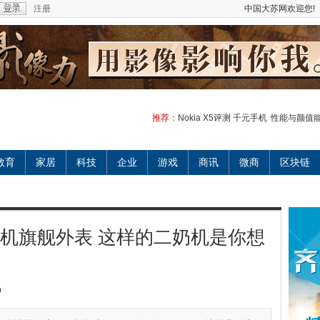
注册
中国大苏网欢迎您!
推荐：
Nokia X5评测 千元手机
性能与颜值能
教育
家居
科技
企业
游戏
商讯
微商
区块链
千元手机旗舰外表 这样的二奶机是你想
9