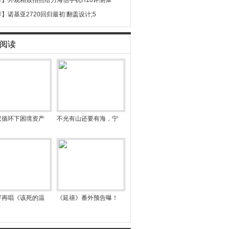
荐】
外观精致拍照给力海信手机H10评测体
荐】
诺基亚2720回归最初:翻盖设计;5
阅读
双循环下困境资产
不光有山还要有海，宁
宇再唱《该死的温
《延禧》番外预告曝！