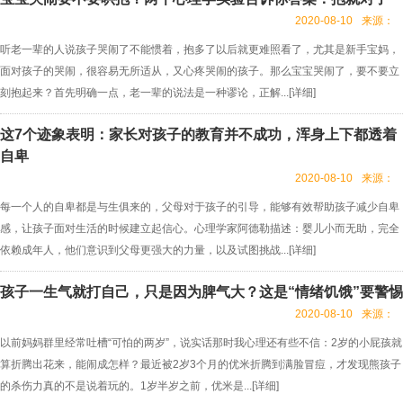
2020-08-10
来源：
听老一辈的人说孩子哭闹了不能惯着，抱多了以后就更难照看了，尤其是新手宝妈，
面对孩子的哭闹，很容易无所适从，又心疼哭闹的孩子。那么宝宝哭闹了，要不要立
刻抱起来？首先明确一点，老一辈的说法是一种谬论，正解...[
详细
]
这7个迹象表明：家长对孩子的教育并不成功，浑身上下都透着
自卑
2020-08-10
来源：
每一个人的自卑都是与生俱来的，父母对于孩子的引导，能够有效帮助孩子减少自卑
感，让孩子面对生活的时候建立起信心。心理学家阿德勒描述：婴儿小而无助，完全
依赖成年人，他们意识到父母更强大的力量，以及试图挑战...[
详细
]
孩子一生气就打自己，只是因为脾气大？这是“情绪饥饿”要警惕
2020-08-10
来源：
以前妈妈群里经常吐槽“可怕的两岁”，说实话那时我心理还有些不信：2岁的小屁孩就
算折腾出花来，能闹成怎样？最近被2岁3个月的优米折腾到满脸冒痘，才发现熊孩子
的杀伤力真的不是说着玩的。1岁半岁之前，优米是...[
详细
]