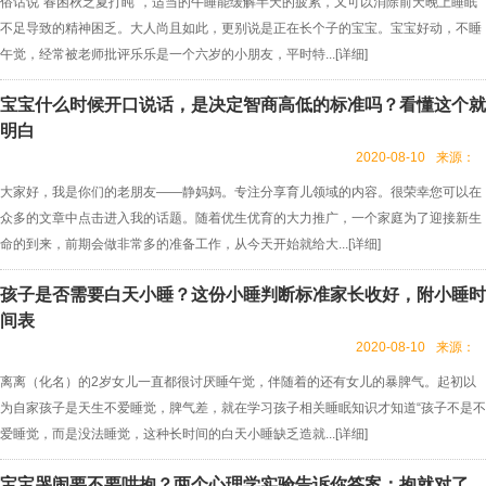
俗话说“春困秋乏夏打盹”，适当的午睡能缓解半天的疲累，又可以消除前天晚上睡眠
不足导致的精神困乏。大人尚且如此，更别说是正在长个子的宝宝。宝宝好动，不睡
午觉，经常被老师批评乐乐是一个六岁的小朋友，平时特...[
详细
]
宝宝什么时候开口说话，是决定智商高低的标准吗？看懂这个就
明白
2020-08-10
来源：
大家好，我是你们的老朋友——静妈妈。专注分享育儿领域的内容。很荣幸您可以在
众多的文章中点击进入我的话题。随着优生优育的大力推广，一个家庭为了迎接新生
命的到来，前期会做非常多的准备工作，从今天开始就给大...[
详细
]
孩子是否需要白天小睡？这份小睡判断标准家长收好，附小睡时
间表
2020-08-10
来源：
离离（化名）的2岁女儿一直都很讨厌睡午觉，伴随着的还有女儿的暴脾气。起初以
为自家孩子是天生不爱睡觉，脾气差，就在学习孩子相关睡眠知识才知道“孩子不是不
爱睡觉，而是没法睡觉，这种长时间的白天小睡缺乏造就...[
详细
]
宝宝哭闹要不要哄抱？两个心理学实验告诉你答案：抱就对了