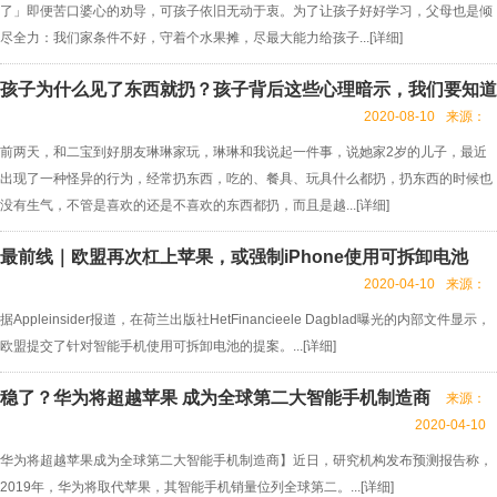
了」即便苦口婆心的劝导，可孩子依旧无动于衷。为了让孩子好好学习，父母也是倾
尽全力：我们家条件不好，守着个水果摊，尽最大能力给孩子...[
详细
]
孩子为什么见了东西就扔？孩子背后这些心理暗示，我们要知道
2020-08-10
来源：
前两天，和二宝到好朋友琳琳家玩，琳琳和我说起一件事，说她家2岁的儿子，最近
出现了一种怪异的行为，经常扔东西，吃的、餐具、玩具什么都扔，扔东西的时候也
没有生气，不管是喜欢的还是不喜欢的东西都扔，而且是越...[
详细
]
最前线｜欧盟再次杠上苹果，或强制iPhone使用可拆卸电池
2020-04-10
来源：
据Appleinsider报道，在荷兰出版社HetFinancieele Dagblad曝光的内部文件显示，
欧盟提交了针对智能手机使用可拆卸电池的提案。...[
详细
]
稳了？华为将超越苹果 成为全球第二大智能手机制造商
来源：
2020-04-10
华为将超越苹果成为全球第二大智能手机制造商】近日，研究机构发布预测报告称，
2019年，华为将取代苹果，其智能手机销量位列全球第二。...[
详细
]