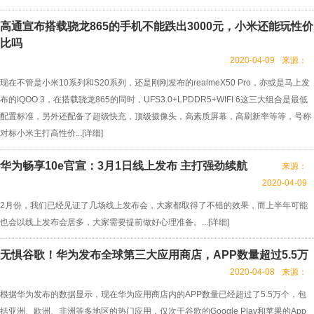
高通宣布搭载骁龙865的手机不能跌出3000元，小米还能玩性价
比吗
2020-04-09
来源：
现在不管是小米10系列和S20系列，还是刚刚发布的realmeX50 Pro，亦或是马上发
布的iQOO 3，在搭载骁龙865的同时，UFS3.0+LPDDR5+WIFI 6这三大组合是最低
配置标准，另外还配备了超级快充，顶级摄像头，高素质屏幕，高刷新率等等，号称
对标小米主打高性价...[
详细
]
华为畅享10e官宣：3月1日线上发布 主打强劲续航
来源：
2020-04-09
2月份，我们已经见证了几场线上发布会，大家都取得了不错的效果，而上半年可能
也会以线上发布会居多，大家需要提前做好心理准备。...[
详细
]
无惧谷歌！华为发布全球第三大应用商店，APP数量超过5.5万
2020-04-08
来源：
根据华为发布的数据显示，现在华为应用商店内的APP数量已经超过了5.5万个，包
括亚洲、欧洲、非洲等多地区的热门应用，仅次于谷歌的Google Play和苹果的App