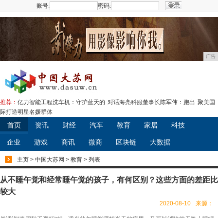
账号:
密码:
注册
广告
推荐：
亿力智能工程洗车机：守护蓝天的
对话海亮科服董事长陈军伟：跑出
聚美国
际打造明星名媛群体
首页
资讯
财经
汽车
教育
家居
科技
企业
游戏
商讯
微商
区块链
大数据
主页
>
中国大苏网
>
教育
> 列表
从不睡午觉和经常睡午觉的孩子，有何区别？这些方面的差距比
较大
2020-08-10
来源：