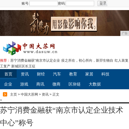
账号:
密码:
注册
广告
推荐：
苏宁消费金融获“南京市认定企业
疫之所在，初心所向，新羿生物自
红人装复
工复产 新城区区长王征
首页
资讯
财经
汽车
教育
家居
科技
企业
游戏
商讯
微商
区块链
大数据
主页
>
中国大苏网
>
资讯
> 正文
>
苏宁消费金融获“南京市认定企业技术
中心”称号