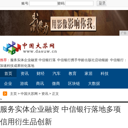
账号:
密码:
注册
广告
推荐：
服务实体企业融资 中信银行落
中信银行携手华龄出版社启动银龄
中信银行：
加速科技成果转化落地
首页
资讯
财经
汽车
教育
家居
科技
企业
游戏
商讯
微商
区块链
大数据
主页
>
中国大苏网
>
资讯
> 正文
>
服务实体企业融资 中信银行落地多项
信用衍生品创新