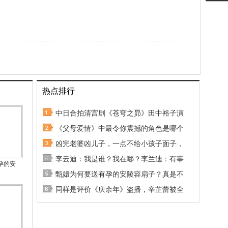
热点排行
中日合拍清宫剧《苍穹之昴》田中裕子演
《父母爱情》中最令你震撼的角色是哪个
凶完老婆凶儿子，一点不给小孩子面子，
李云迪：我是谁？我在哪？李兰迪：有事
孕的安
甄嬛为何要送有孕的安陵容扇子？真是不
同样是评价《庆余年》盗播，辛芷蕾被全