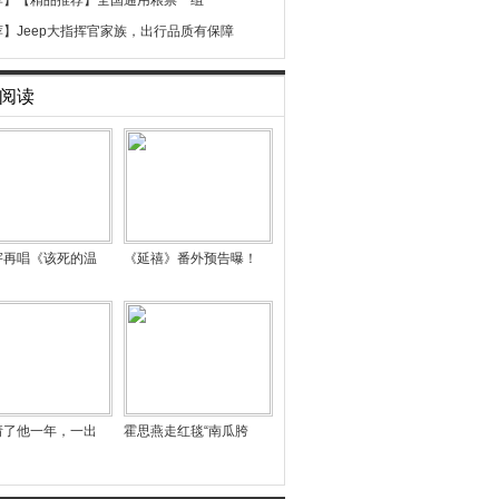
荐】
【精品推荐】全国通用粮票一组
荐】
Jeep大指挥官家族，出行品质有保障
阅读
宇再唱《该死的温
《延禧》番外预告曝！
请了他一年，一出
霍思燕走红毯“南瓜胯