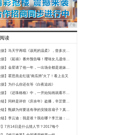
广告
阅读
数据】
马天宇再唱《该死的温柔》，曾多次阻止
数据】
《延禧》番外预告曝！璎珞女儿遗传爆脾
数据】
金星请了他一年，一出场全都是迷妹，大
数据】
霍思燕走红毯“南瓜胯”火了！看上去又
数据】
为什么你还在等《白夜追凶》
数据】
《还珠格格》中，一开始知画就看不起小
块链】
同样是评价《庆余年》盗播，辛芷蕾被全
块链】
甄嬛为何要送有孕的安陵容扇子？真是不
块链】
李云迪：我是谁？我在哪？李兰迪：有事
荐】
7月14日是什么情人节？2017每个