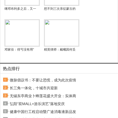
继邓布利多之后，又一
想不到三次亲征蒙古的
邓家佳：得亏没有用“
精英律师：戴曦因何丢
热点排行
微脉倡议书：不要让恐慌，成为此次疫情
长三角一体化，十城市共迎新
无锡东亭商业卜蜂莲花盛大开业：实体商
弘阳“双MALL+游乐演艺”落地安庆
健康中国行工程启动暨广途消毒液新品发