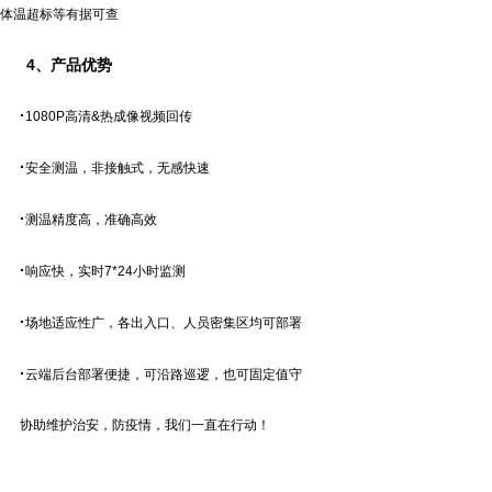
体温超标等有据可查
4、
产品优势
·
1080P高清&热成像视频回传
·
安全测温，非接触式，无感快速
·
测温精度高，准确高效
·
响应快，实时7*24小时监测
·
场地适应性广，各出入口、人员密集区均可部署
·
云端后台部署便捷，可沿路巡逻，也可固定值守
协助维护治安，防疫情，我们一直在行动！