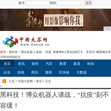
账号:
密码:
注册
广告
推荐：
黑科技！博众机器人请战，“抗疫
来微博#口罩自拍#打卡，常笑与
喝茶喝水用
JOINXIN纯钛玉
首页
资讯
财经
汽车
教育
家居
科技
企业
游戏
商讯
微商
区块链
大数据
主页
>
中国大苏网
>
资讯
> 正文
>
黑科技！博众机器人请战，“抗疫”刻不
容缓！