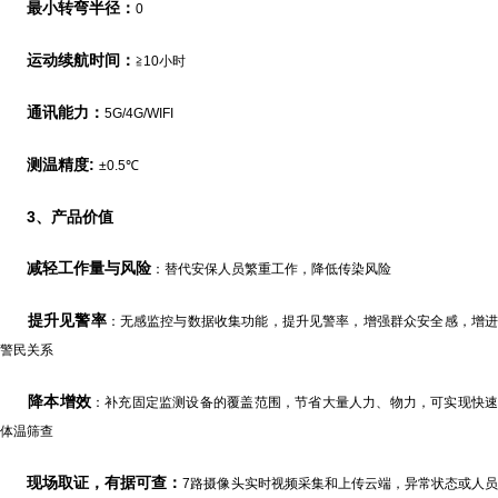
最小转弯半径：
0
运动续航时间：
≧10小时
通讯能力：
5G/4G/WIFI
测温精度:
±0.5℃
3、
产品价值
减轻工作量与风险
：替代安保人员繁重工作，降低传染风险
提升见警率
：无感监控与数据收集功能，提升见警率，增强群众安全感，增
警民关系
降本增效
：补充固定监测设备的覆盖范围，节省大量人力、物力，可实现快
体温筛查
现场取证，有据可查
：
7路摄像头实时视频采集和上传云端，异常状态或人