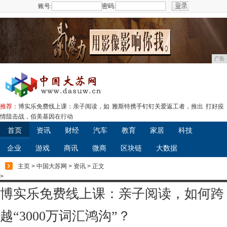
账号:
密码:
注册
广告
推荐：
博实乐免费线上课：亲子阅读，如
雅斯特携手钉钉关爱返工者，推出
打好疫
情阻击战，佰美基因在行动
首页
资讯
财经
汽车
教育
家居
科技
企业
游戏
商讯
微商
区块链
大数据
主页
>
中国大苏网
>
资讯
> 正文
>
博实乐免费线上课：亲子阅读，如何跨
越“3000万词汇鸿沟”？