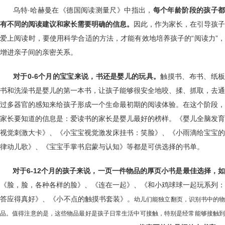
乌特·哈赫曼在《德国阅读测量尺》中指出，
每个年龄阶段的孩子
有不同的阅读建议和家长需要明确的信息。
因此，作为家长，在引导孩子
爱上阅读时，要使用科学合适的方法，才能有效地培养孩子的“阅读力”，
增进亲子间的亲密关系。
对于
0-6个月的宝宝来说，
书还是婴儿的玩具。
触摸书、布书、纸
书和洗澡书是婴儿的第一本书，让孩子能够很安全地咬、揉、抓取，去通
过多器官的感知来给孩子形成一个生命最初期的阅读体验。在这个阶段，
家长要知道的信息是：爱读书的家长是婴儿最好的榜样。《婴儿全脑发育
视觉刺激大卡》、《小宝宝视觉激发床挂书：笑脸》、《小雨滴给宝宝的
律动儿歌》、《宝宝手掌书启蒙与认知》等都是可供选择的书单。
对于
6-12个月的孩子来说，
一页一件物品的厚页小书是最佳选择
，
《脸，脸，各种各样的脸》、《连在一起》、《和小鸡球球一起玩系列：
答应得真好》、《小不点的触摸书套装》。
幼儿们能独立翻页，识别书中的
品。值得注意的是，这些物品最好是孩子日常生活中可接触，特别是经常能够接触到