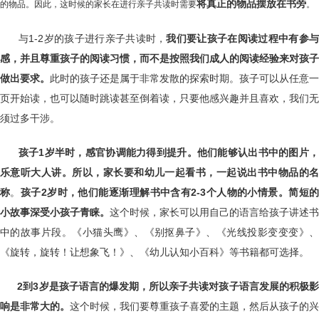
将真正的物品摆放在书旁
的物品。因此，这时候的家长在进行亲子共读时需要
。
与1-2岁的孩子进行亲子共读时，
我们要让孩子在阅读过程中有参
感，并且尊重孩子的阅读习惯，而不是按照我们成人的阅读经验来对孩子
做出要求。
此时的孩子还是属于非常发散的探索时期。孩子可以从任意一
页开始读，也可以随时跳读甚至倒着读，只要他感兴趣并且喜欢，我们无
须过多干涉。
孩子
1岁半时，
感官协调能力得到提升。
他们
能够认出书中的图片
乐意听大人讲。
所以，
家长
要
和幼儿一起看书，一起说出书中物品的
称
。
孩子
2岁时，
他们
能逐渐理解书中含有2-3个人物的小情景。简短
小故事深受小孩子青睐。
这个时候，家长可以用自己的语言给孩子讲述书
中的故事片段。《小猫头鹰》、《别抠鼻子》、《光线投影变变变》、
《旋转，旋转！让想象飞！》、《幼儿认知小百科》等书籍都可选择。
2到3岁是孩子语言的爆发期，所以亲子共读对孩子语言发展的积极影
响是非常大的。
这个时候，我们要尊重孩子喜爱的主题，然后从孩子的兴