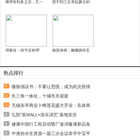
继邓布利多之后，又一
想不到三次亲征蒙古的
邓家佳：得亏没有用“
精英律师：戴曦因何丢
热点排行
微脉倡议书：不要让恐慌，成为此次疫情
长三角一体化，十城市共迎新
无锡东亭商业卜蜂莲花盛大开业：实体商
弘阳“双MALL+游乐演艺”落地安庆
健康中国行工程启动暨广途消毒液新品发
中渔协水生资源一届三次会议牵手中宝平