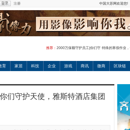
注册
中国大苏网欢迎您!
推荐：
2000万保额守护员工|你们守
特殊的寒假作业，
教育
家居
科技
企业
游戏
商讯
微商
区块链
工|你们守护天使，雅斯特酒店集团