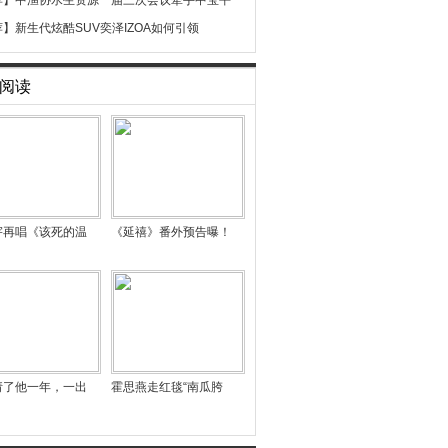
荐】
中渔协水生资源一届三次会议牵手中宝平
荐】
新生代炫酷SUV奕泽IZOA如何引领
阅读
宇再唱《该死的温
《延禧》番外预告曝！
请了他一年，一出
霍思燕走红毯“南瓜胯