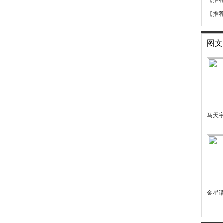
【推
【推
图文
马天
金星