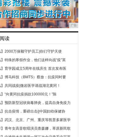
广告
阅读
讯】
2000万保额守护员工|你们守护天使
讯】
特殊的寒假作业，他们这样向战“疫”英
讯】
育学园成立5周年在线庆生 首次发布医
讯】
博马科技（BMTS）蔡放：抗疫同时要
讯】
共同战疫|微岩医学请战湖北黄冈！
讯】
“向黄冈抗疫捐款100000元！”陈
讯】
预防新型冠状病毒肺炎，提高自身免疫力
讯】
抗击疫情，重磅出击||中国妇幼保健协
讯】
武汉、北京、广州、重庆等凯普多家医学
荐】
青年女高音歌唱演员查森娜，草原新民歌