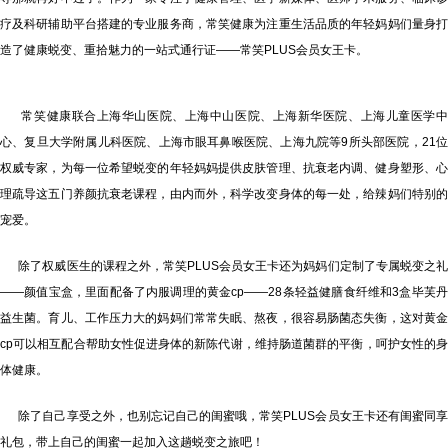
疗及科研辅助平台搭建的专业服务商，常笑健康为注重生活品质的年轻妈妈们量身打
造了健康蜕变、重拾魅力的一站式通行证——常笑PLUS会员女王卡。
常笑健康联合上海华山医院、上海中山医院、上海新华医院、上海儿童医学中
心、复旦大学附属儿科医院、上海市眼耳鼻喉医院、上海九院等9所头部医院，21位
权威专家，为每一位希望蜕变的年轻妈妈提供皮肤管理、抗衰老内调、健身塑形、心
理疏导这五门养颜抗衰老课程，由内而外，科学改变身体的每一处，给辣妈们特别的
宠爱。
除了权威医生的课程之外，常笑PLUS会员女王卡还为妈妈们定制了专属蜕变之礼
——颜值宝盒，里面配备了内服调理的黄金cp——28条轻益健膳食纤维和3盒毕芙丹
益生菌。育儿、工作压力大的妈妈们常常失眠、熬夜，很容易肠菌态失衡，这对黄金
cp可以相互配合帮助女性促进身体的新陈代谢，维持肠道菌群的平衡，呵护女性的身
体健康。
除了自己享受之外，也别忘记自己的闺蜜哦，常笑PLUS会员女王卡还有闺蜜同享
礼包，带上自己的闺蜜一起加入这趟蜕变之旅吧！