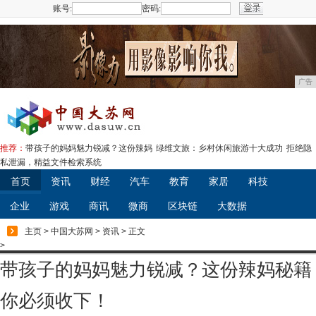
账号:
密码:
注册
广告
推荐：
带孩子的妈妈魅力锐减？这份辣妈
绿维文旅：乡村休闲旅游十大成功
拒绝隐
私泄漏，精益文件检索系统
首页
资讯
财经
汽车
教育
家居
科技
企业
游戏
商讯
微商
区块链
大数据
主页
>
中国大苏网
>
资讯
> 正文
>
带孩子的妈妈魅力锐减？这份辣妈秘籍
你必须收下！