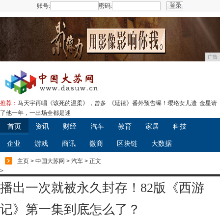
账号:
密码:
注册
广告
推荐：
马天宇再唱《该死的温柔》，曾多
《延禧》番外预告曝！璎珞女儿遗
金星请
了他一年，一出场全都是迷
首页
资讯
财经
汽车
教育
家居
科技
企业
游戏
商讯
微商
区块链
大数据
主页
>
中国大苏网
>
汽车
> 正文
>
播出一次就被永久封存！82版《西游
记》第一集到底怎么了？