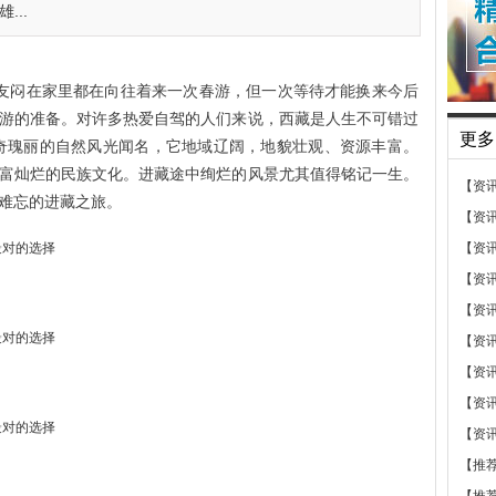
...
友闷在家里都在向往着来一次春游，但一次等待才能换来今后
游的准备。对许多热爱自驾的人们来说，西藏是人生不可错过
更多
奇瑰丽的自然风光闻名，它地域辽阔，地貌壮观、资源丰富。
富灿烂的民族文化。进藏途中绚烂的风景尤其值得铭记一生。
【资
难忘的进藏之旅。
【资
【资
【资
【资
【资
【资
【资
【资
【推