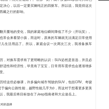
定决心，以后一定要买辆纯正的四驱车。所以说，我觉得这次
西藏之行的影响。
翻天覆地的变化，我的家庭地位瞬间降低了不少（开玩笑）。
也常会来看望小孩，而这时，原来的车辆就无法满足日常使用
婴儿生活用品了。所以，家庭会议一次两次三次，我准备换车
历，对换车需求有了更明晰的认识：SUV必然是首选，并且必
舒适性和经济性，毕竟有了宝宝，日常用车需求也会逐渐增多
受。
历经这些必修课，许多偏向城市驾驶的SUV，包括CRV、奇骏
是过于偏向公路性能，越野性能几乎为0，而这对于想看更多更美
以，我最后将目标放在了Jeep指南者和大众途岳上。