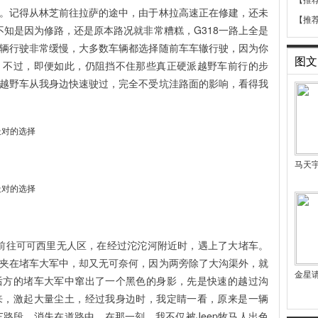
【推
。记得从林芝前往拉萨的途中，由于林拉高速正在修建，还未
【推
不知是因为修路，还是原本路况就非常糟糕，G318一路上全是
辆行驶非常缓慢，大多数车辆都选择随前车车辙行驶，因为你
图文
。不过，即便如此，仍阻挡不住那些真正硬派越野车前行的步
越野车从我身边快速驶过，完全不受坑洼路面的影响，看得我
马天
，前往可可西里无人区，在经过沱沱河附近时，遇上了大堵车。
夹在堵车大军中，却又无可奈何，因为两旁除了大沟渠外，就
金星
后方的堵车大军中窜出了一个黑色的身影，先是快速的越过沟
来，激起大量尘土，经过我身边时，我定睛一看，原来是一辆
车路段，消失在道路中。在那一刻，我不仅被Jeep牧马人出色