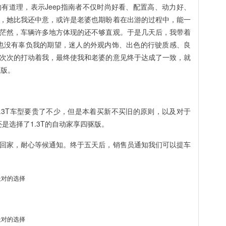
有道理，表示Jeep指南者不仅时尚好看、配置高、动力好、
，她比我还中意，或许是老婆也期盼着在出游的过程中，能一
茫然，车辆许多地方体现的还不够直观。于是几天后，我带着
南者也没有辜负我的期望，迷人的外观内饰、出色的行驶质感、良
次次的打动着我，最终使我和老婆的意见终于达成了一致，就
驱版。
1.3T车型要贵了不少，但是本着买新不买旧的原则，以及对于
还是选择了1.3T的自动家享四驱版。
回家，耐心等候通知。终于五天后，销售员通知我们可以提车