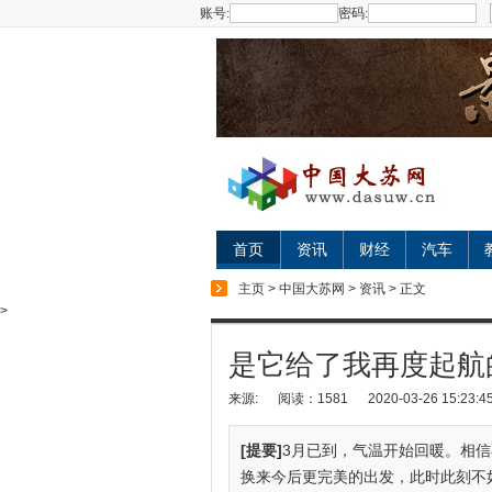
账号:
密码:
首页
资讯
财经
汽车
主页
>
中国大苏网
>
资讯
> 正文
>
是它给了我再度起航
来源:
阅读：1581
2020-03-26 15:23:4
[提要]
3月已到，气温开始回暖。相
换来今后更完美的出发，此时此刻不