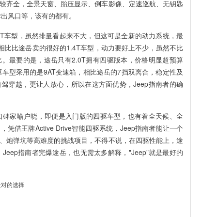
较齐全，全景天窗、胎压显示、倒车影像、定速巡航、无钥匙
排出风口等，该有的都有。
1.3T车型，虽然排量看起来不大，但这可是全新的动力系统，最
，相比比途岳卖的很好的1.4T车型，动力要好上不少，虽然不比
比。最要的是，途岳只有2.0T拥有四驱版本，价格明显超预算
四驱车型采用的是9AT变速箱，相比途岳的7挡双离合，稳定性及
驾穿越，更让人放心，所以在这方面优势，Jeep指南者的确
好口碑家喻户晓，即便是入门版的四驱车型，也有着全天候、全
王牌Active Drive智能四驱系统，Jeep指南者能让一个
、炮弹坑等高难度的挑战项目，不得不说，在四驱性能上，途
Jeep指南者完爆途岳，也无需太多解释，"Jeep"就是最好的