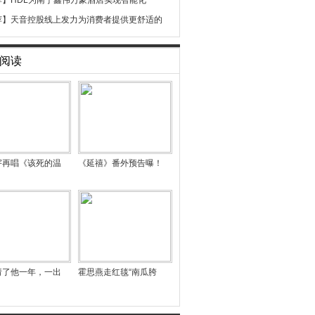
荐】
HDL为南宁鑫伟万豪酒店实现智能化
荐】
天音控股线上发力为消费者提供更舒适的
阅读
宇再唱《该死的温
《延禧》番外预告曝！
请了他一年，一出
霍思燕走红毯“南瓜胯