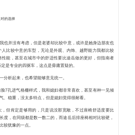
初我也并没有考虑，但是老婆却比较中意，或许是她身边朋友也
我个人比较中意的车型，无论是外观、内饰、越野能力我都比较
公路性能，甚至在城市中的舒适性要比途岳做的更好，但指南者
车，必定是专业的四驱车，这点是毋庸置疑的。
一分析起来，也希望能够意见统一。
，前脸7孔进气格栅样式，我和媳妇都非常喜欢，甚至有种一见倾
气、稳重，没太多特点，但是媳妇觉得很耐看。
岳大，但肯定是够用的，只是说没那宽敞，不过座椅舒适度要比
长度，在同级都是数一数二的，而途岳后排座椅相对比较硬，
比较犹豫的一点。