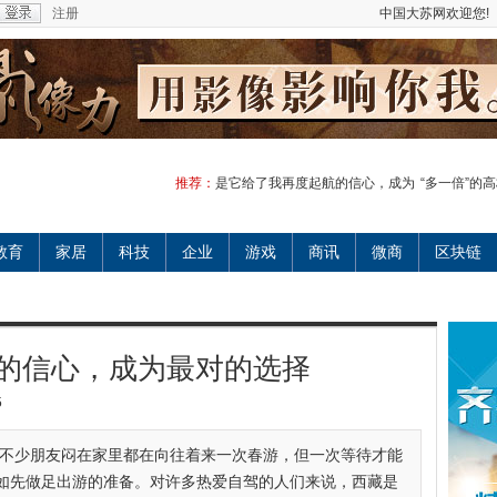
注册
中国大苏网欢迎您!
推荐：
是它给了我再度起航的信心，成为
“多一倍”的
教育
家居
科技
企业
游戏
商讯
微商
区块链
的信心，成为最对的选择
5
信不少朋友闷在家里都在向往着来一次春游，但一次等待才能
如先做足出游的准备。对许多热爱自驾的人们来说，西藏是