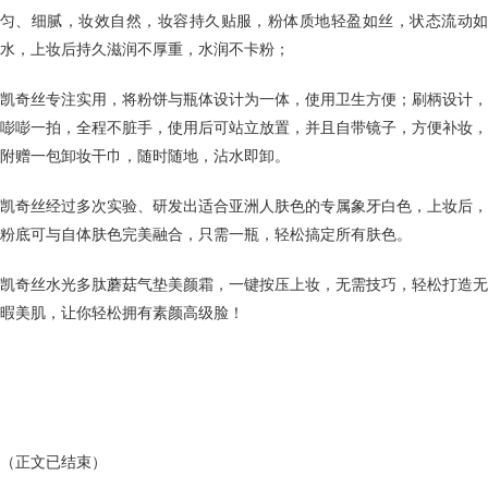
匀、细腻，妆效自然，妆容持久贴服，粉体质地轻盈如丝，状态流动如
水，上妆后持久滋润不厚重，水润不卡粉；
凯奇丝专注实用，将粉饼与瓶体设计为一体，使用卫生方便；刷柄设计，
嘭嘭一拍，全程不脏手，使用后可站立放置，并且自带镜子，方便补妆，
附赠一包卸妆干巾，随时随地，沾水即卸。
凯奇丝经过多次实验、研发出适合亚洲人肤色的专属象牙白色，上妆后，
粉底可与自体肤色完美融合，只需一瓶，轻松搞定所有肤色。
凯奇丝水光多肽蘑菇气垫美颜霜，一键按压上妆，无需技巧，轻松打造无
暇美肌，让你轻松拥有素颜高级脸！
（正文已结束）