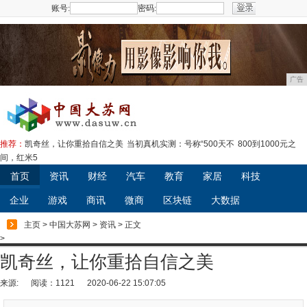
账号:
密码:
注册
广告
推荐：
凯奇丝，让你重拾自信之美
当初真机实测：号称“500天不
800到1000元之
间，红米5
首页
资讯
财经
汽车
教育
家居
科技
企业
游戏
商讯
微商
区块链
大数据
主页
>
中国大苏网
>
资讯
> 正文
>
凯奇丝，让你重拾自信之美
来源:
阅读：1121
2020-06-22 15:07:05