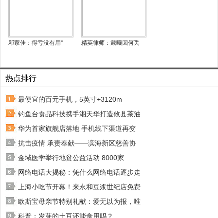
邓家佳：得亏没有用“
精英律师：戴曦因何丢
热点排行
最便宜的百元手机，5英寸+3120m
钓鱼台食品科技携手湘天华打造攸县茶油
华为首家旗舰店落地 手机线下渠道再变
抗击疫情 承责奉献——滨海新区慈善协
金域医学举行地贫公益活动 8000家
网络电话大揭秘：凭什么网络电话逐步走
上海小吃节开幕！来永和豆浆世纪店免费
欧斯宝母亲节特别礼献：爱无以为报，唯
科普：发芽的土豆还能食用吗？