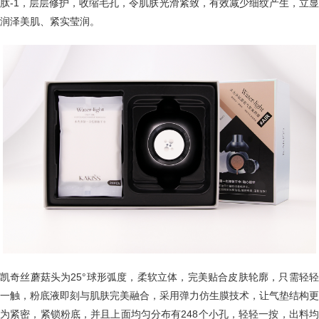
肽-1，层层修护，收缩毛孔，令肌肤光滑紧致，有效减少细纹产生，立显
润泽美肌、紧实莹润。
凯奇丝蘑菇头为25°球形弧度，柔软立体，完美贴合皮肤轮廓，只需轻轻
一触，粉底液即刻与肌肤完美融合，采用弹力仿生膜技术，让气垫结构更
为紧密，紧锁粉底，并且上面均匀分布有248个小孔，轻轻一按，出料均