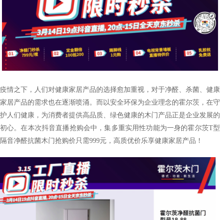
疫情之下，人们对健康家居产品的选择愈加重视，对于净醛、杀菌、健康
家居产品的需求也在逐渐喷涌。而以
安全环保
为企业理念的霍尔茨，在守
护人们健康，为消费者提供高品质、绿色健康的木门产品正是企业发展的
初心。在本次抖音直播抢购会中，集多重实用性功能为一身的霍尔茨
T
隔音净醛
抗菌
木门抢购价只需
999
元，
高质优价乐享
健康家居产品
！