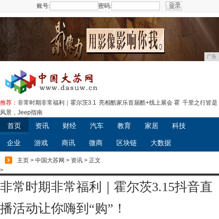
账号:
密码:
注册
广告
推荐：
非常时期非常福利｜霍尔茨3.1
亮相酷家乐首届酷+线上展会 霍
千里之行皆是
风景，Jeep指南
首页
资讯
财经
汽车
教育
家居
科技
企业
游戏
商讯
微商
区块链
大数据
主页
>
中国大苏网
>
资讯
> 正文
>
非常时期非常福利｜霍尔茨3.15抖音直
播活动让你嗨到“购”！