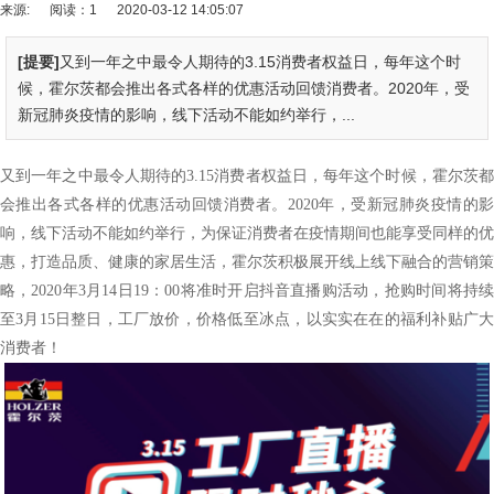
来源:
阅读：1
2020-03-12 14:05:07
[提要]
又到一年之中最令人期待的3.15消费者权益日，每年这个时
候，霍尔茨都会推出各式各样的优惠活动回馈消费者。2020年，受
新冠肺炎疫情的影响，线下活动不能如约举行，...
又到一年之中最令人期待的
3.15
消费者权益日，每年这个时候，霍尔茨
会推出各式各样的优惠活动回馈消费者。
2020
年，受新冠肺炎疫情的
响，线下活动不能如约举行，为保证消费者在疫情期间也能享受同样的优
惠，打造品质、健康的家居生活，霍尔茨积极展开线上线下融合的营销策
略，
2020
年
3
月
14
日
19
：
00
将准时开启抖音直播购活动，抢购时间将持
至
3
月
15
日整日，工厂放价，价格低至冰点，以实实在在的福利补贴广
消费者
！