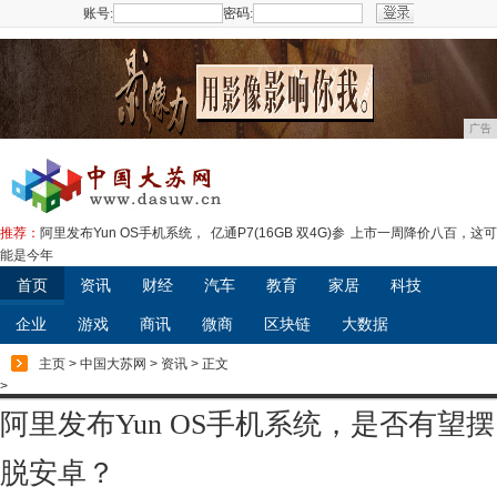
账号:
密码:
注册
广告
推荐：
阿里发布Yun OS手机系统，
亿通P7(16GB 双4G)参
上市一周降价八百，这可
能是今年
首页
资讯
财经
汽车
教育
家居
科技
企业
游戏
商讯
微商
区块链
大数据
主页
>
中国大苏网
>
资讯
> 正文
>
阿里发布Yun OS手机系统，是否有望摆
脱安卓？