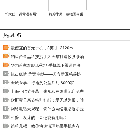
邓家佳：得亏没有用“
精英律师：戴曦因何丢
热点排行
最便宜的百元手机，5英寸+3120m
钓鱼台食品科技携手湘天华打造攸县茶油
华为首家旗舰店落地 手机线下渠道再变
抗击疫情 承责奉献——滨海新区慈善协
金域医学举行地贫公益活动 8000家
上海小吃节开幕！来永和豆浆世纪店免费
欧斯宝母亲节特别礼献：爱无以为报，唯
网络电话大揭秘：凭什么网络电话逐步走
科普：发芽的土豆还能食用吗？
简单几招，教你快速清理苹果手机内存